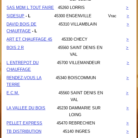
SAS MDM L TOUT FAIRE
45260
LORRIS
>
SIDESUP
- L
45300
ENGENVILLE
Vrac
>
DAVID BOIS DE
45310
VILLAMBLAIN
>
CHAUFFAGE
- L
ART ET CHAUFFAGE 45
45330
CHECY
>
BOIS 2 R
45560
SAINT DENIS EN
>
VAL
L ENTREPOT DU
45700
VILLEMANDEUR
>
CHAUFFAGE
RENDEZ-VOUS LA
45340
BOISCOMMUN
>
TERRE
E.C.M.
45560
SAINT DENIS EN
>
VAL
LA VALLEE DU BOIS
45230
DAMMARIE SUR
>
LOING
PELLET EXPRESS
45470
REBRECHIEN
>
TB DISTRIBUTION
45140
INGRES
>