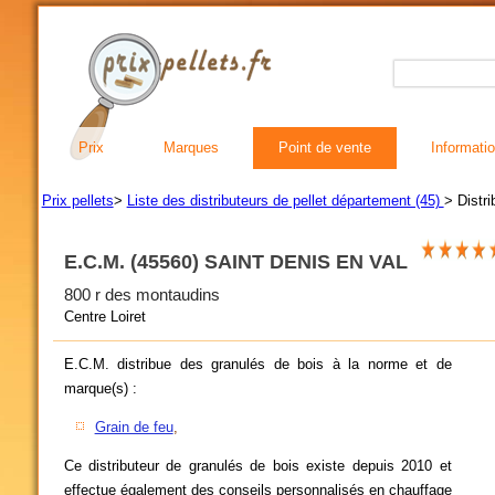
Prix
Marques
Point de vente
Informati
Prix pellets
>
Liste des distributeurs de pellet département (45)
> Distri
E.C.M. (45560) SAINT DENIS EN VAL
800 r des montaudins
Centre Loiret
E.C.M. distribue des granulés de bois à la norme et de
marque(s) :
Grain de feu
,
Ce distributeur de granulés de bois existe depuis 2010 et
effectue également des conseils personnalisés en chauffage