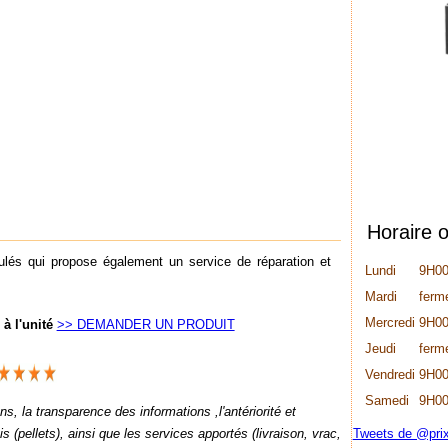
Horaire 
lés qui propose également un service de réparation et
Lundi
9H00
Mardi
ferme
Mercredi
9H00
 à l'unité
>> DEMANDER UN PRODUIT
Jeudi
ferme
Vendredi
9H00
Samedi
9H00
ns, la transparence des informations ,l'antériorité et
Tweets de @prix
is (pellets), ainsi que les services apportés (livraison, vrac,