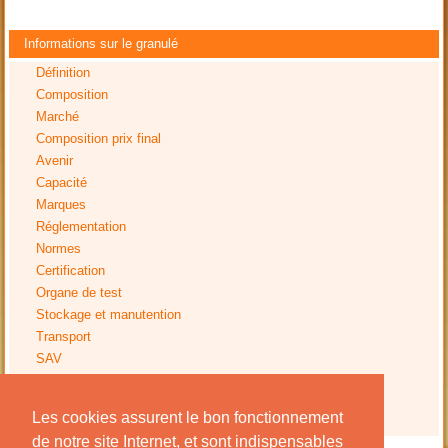
Informations sur le granulé
Définition
Composition
Marché
Composition prix final
Avenir
Capacité
Marques
Réglementation
Normes
Certification
Organe de test
Stockage et manutention
Transport
SAV
Tests
Impact environnemental
Les cookies assurent le bon fonctionnement
Avis installation
de notre site Internet, et sont indispensables