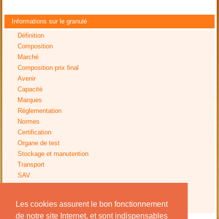
Informations sur le granulé
Définition
Composition
Marché
Composition prix final
Avenir
Capacité
Marques
Réglementation
Normes
Certification
Organe de test
Stockage et manutention
Transport
SAV
Tests
Impact environnemental
Les cookies assurent le bon fonctionnement
Avis installation
de notre site Internet, et sont indispensables