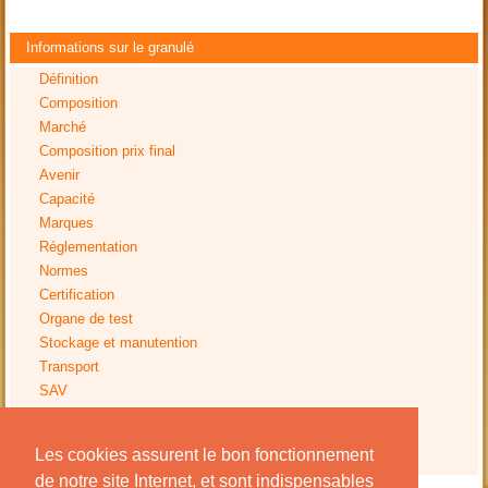
Informations sur le granulé
Définition
Composition
Marché
Composition prix final
Avenir
Capacité
Marques
Réglementation
Normes
Certification
Organe de test
Stockage et manutention
Transport
SAV
Tests
Impact environnemental
Les cookies assurent le bon fonctionnement
Avis installation
de notre site Internet, et sont indispensables