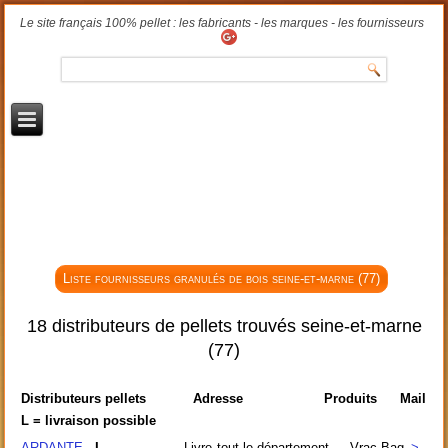
Le site français 100% pellet : les fabricants - les marques - les fournisseurs
Liste fournisseurs granulés de bois seine-et-marne (77)
18 distributeurs de pellets trouvés seine-et-marne
(77)
Distributeurs pellets
Adresse
Produits
Mail
L = livraison possible
ARDANTE
- L
Livre
tout le département
Vrac Bag
>