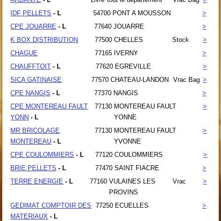
IDF PELLETS
- L
54700
PONT A MOUSSON
>
CPE JOUARRE
- L
77640
JOUARRE
>
K BOX DISTRIBUTION
77500
CHELLES
Stock
>
CHAGUE
77165
IVERNY
>
CHAUFFTOIT
- L
77620
EGREVILLE
>
SICA GATINAISE
77570
CHATEAU-LANDON
Vrac Bag
>
CPE NANGIS
- L
77370
NANGIS
>
CPE MONTEREAU FAULT
77130
MONTEREAU FAULT
>
YONN
- L
YONNE
MR BRICOLAGE
77130
MONTEREAU FAULT
>
MONTEREAU
- L
YVONNE
CPE COULOMMIERS
- L
77120
COULOMMIERS
>
BRIE PELLETS
- L
77470
SAINT FIACRE
>
TERRE ENERGIE
- L
77160
VULAINES LES
Vrac
>
PROVINS
GEDIMAT COMPTOIR DES
77250
ECUELLES
>
MATERIAUX
- L