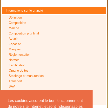
Informations sur le granulé
Définition
Composition
Marché
Composition prix final
Avenir
Capacité
Marques
Réglementation
Normes
Certification
Organe de test
Stockage et manutention
Transport
SAV
Tests
Impact environnemental
Les cookies assurent le bon fonctionnement
Avis installation
de notre site Internet, et sont indispensables