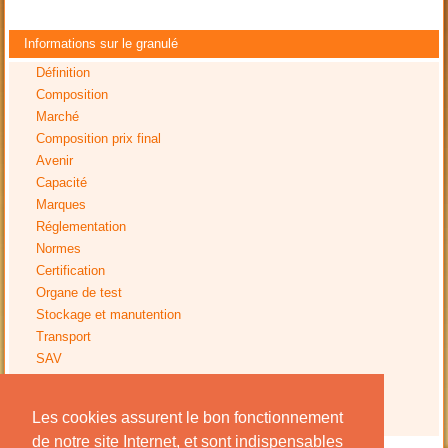
Informations sur le granulé
Définition
Composition
Marché
Composition prix final
Avenir
Capacité
Marques
Réglementation
Normes
Certification
Organe de test
Stockage et manutention
Transport
SAV
Tests
Impact environnemental
Les cookies assurent le bon fonctionnement
Avis installation
de notre site Internet, et sont indispensables