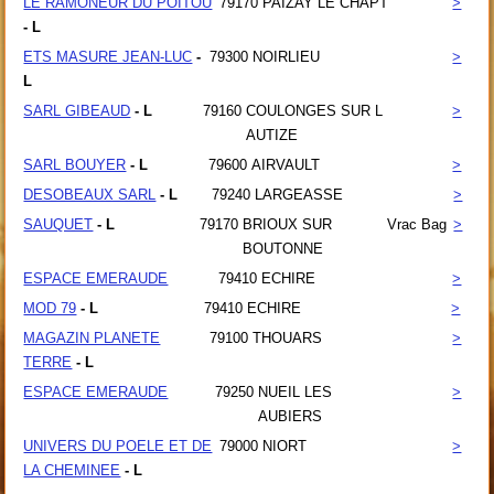
LE RAMONEUR DU POITOU
79170
PAIZAY LE CHAPT
>
- L
ETS MASURE JEAN-LUC
-
79300
NOIRLIEU
>
L
SARL GIBEAUD
- L
79160
COULONGES SUR L
>
AUTIZE
SARL BOUYER
- L
79600
AIRVAULT
>
DESOBEAUX SARL
- L
79240
LARGEASSE
>
SAUQUET
- L
79170
BRIOUX SUR
Vrac Bag
>
BOUTONNE
ESPACE EMERAUDE
79410
ECHIRE
>
MOD 79
- L
79410
ECHIRE
>
MAGAZIN PLANETE
79100
THOUARS
>
TERRE
- L
ESPACE EMERAUDE
79250
NUEIL LES
>
AUBIERS
UNIVERS DU POELE ET DE
79000
NIORT
>
LA CHEMINEE
- L