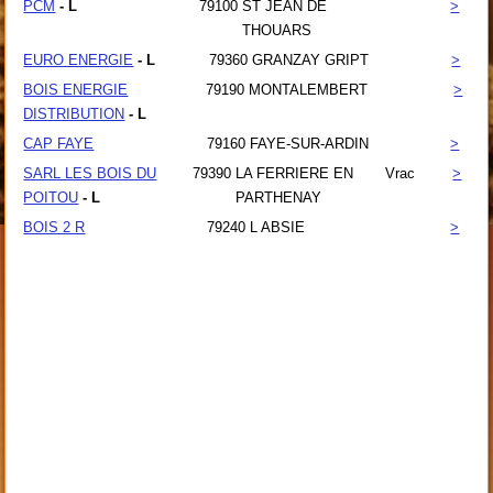
PCM
- L
79100
ST JEAN DE
>
THOUARS
EURO ENERGIE
- L
79360
GRANZAY GRIPT
>
BOIS ENERGIE
79190
MONTALEMBERT
>
DISTRIBUTION
- L
CAP FAYE
79160
FAYE-SUR-ARDIN
>
SARL LES BOIS DU
79390
LA FERRIERE EN
Vrac
>
POITOU
- L
PARTHENAY
BOIS 2 R
79240
L ABSIE
>