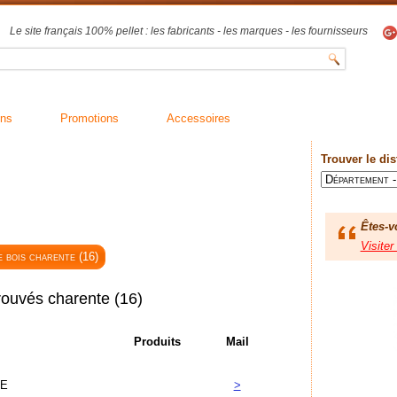
Le site français 100% pellet : les fabricants - les marques - les fournisseurs
ons
Promotions
Accessoires
Trouver le dis
Êtes-v
Visiter
 bois charente (16)
trouvés charente (16)
Produits
Mail
LE
>