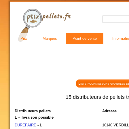
Prix
Marques
Point de vente
Informati
Liste fournisseurs granulés de
15 distributeurs de pellets 
Distributeurs pellets
Adresse
L = livraison possible
DUREPAIRE
- L
16140
VERDIL