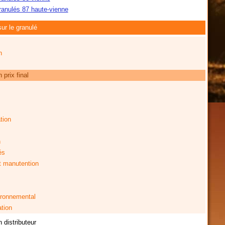
granulés 87 haute-vienne
ur le granulé
n
prix final
tion
n
és
t manutention
ironnemental
ation
 distributeur