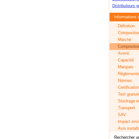
Distributeurs 
Informations s
Définition
Compositio
Marché
Composition 
Avenir
Capacité
Marques
Réglementa
Normes
Certificatio
Test granul
Stockage e
Transport
SAV
Impact env
Avis install
Rechercher un