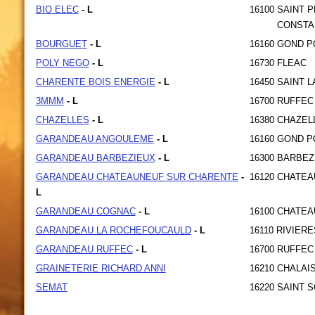
BIO ELEC
- L
16100
SAINT P
CONSTA
BOURGUET
- L
16160
GOND P
POLY NEGO
- L
16730
FLEAC
CHARENTE BOIS ENERGIE
- L
16450
SAINT L
3MMM
- L
16700
RUFFEC
CHAZELLES
- L
16380
CHAZEL
GARANDEAU ANGOULEME
- L
16160
GOND P
GARANDEAU BARBEZIEUX
- L
16300
BARBEZ
GARANDEAU CHATEAUNEUF SUR CHARENTE
-
16120
CHATEA
L
GARANDEAU COGNAC
- L
16100
CHATEA
GARANDEAU LA ROCHEFOUCAULD
- L
16110
RIVIERE
GARANDEAU RUFFEC
- L
16700
RUFFEC
GRAINETERIE RICHARD ANNI
16210
CHALAI
SEMAT
16220
SAINT S