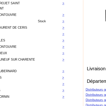
ROJET SAINT
>
NT
ONTOUVRE
>
Stock
>
AURENT DE CERIS
>
>
LES
>
ONTOUVRE
>
IEUX
>
UNEUF SUR CHARENTE
>
Livraison
UBERNARD
>
S
>
Départem
>
Distributeurs 
S
>
Distributeurs 
ORNIN
>
Distributeurs 
Distributeurs 