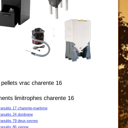
 pellets vrac charente 16
ents limitrophes charente 16
granulés 17 charente-maritime
granulés 24 dordogne
granulés 79 deux-sevres
granulés 86 vienne