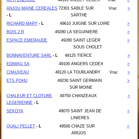
ANJOU MAINE CEREALES
72301
SABLE SUR
Vrac
>
- L
SARTHE
RICHARD MARY
- L
49610
JUIGNE SUR LOIRE
>
BOIS 2 R
49280
LA SEGUINIERE
>
ESPACE EMERAUDE
49280
SAINT LEGER
>
SOUS CHOLET
BONNAVENTURE SARL
- L
49125
TIERCE
>
EDIMAG SA
49100
ANGERS CEDEX
>
CHAUVEAU
49120
LA TOURLANDRY
Vrac
>
ETS POHU
49230
SAINT GERMAIN
>
SUR MOINE
CHALEUR ET CLOTURE
49750
CHANZEAUX
>
LEGERIENNE
- L
SEKOYA
49070
SAINT JEAN DE
>
LINIERES
QUALI PELLET
- L
49500
CHAZE SUR
>
ARGOS