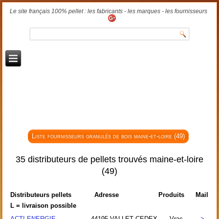
Le site français 100% pellet : les fabricants - les marques - les fournisseurs
Liste fournisseurs granulés de bois maine-et-loire (49)
35 distributeurs de pellets trouvés maine-et-loire
(49)
Distributeurs pellets
Adresse
Produits
Mail
L = livraison possible
ACTI ENERGIE
44195
VALLET CEDEX
Vrac
>