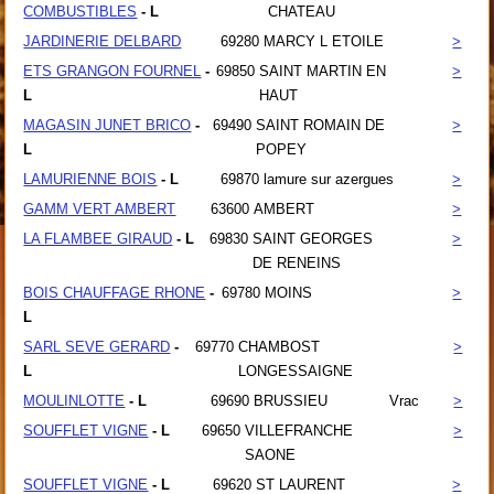
COMBUSTIBLES
- L
CHATEAU
JARDINERIE DELBARD
69280
MARCY L ETOILE
>
ETS GRANGON FOURNEL
-
69850
SAINT MARTIN EN
>
L
HAUT
MAGASIN JUNET BRICO
-
69490
SAINT ROMAIN DE
>
L
POPEY
LAMURIENNE BOIS
- L
69870
lamure sur azergues
>
GAMM VERT AMBERT
63600
AMBERT
>
LA FLAMBEE GIRAUD
- L
69830
SAINT GEORGES
>
DE RENEINS
BOIS CHAUFFAGE RHONE
-
69780
MOINS
>
L
SARL SEVE GERARD
-
69770
CHAMBOST
>
L
LONGESSAIGNE
MOULINLOTTE
- L
69690
BRUSSIEU
Vrac
>
SOUFFLET VIGNE
- L
69650
VILLEFRANCHE
>
SAONE
SOUFFLET VIGNE
- L
69620
ST LAURENT
>