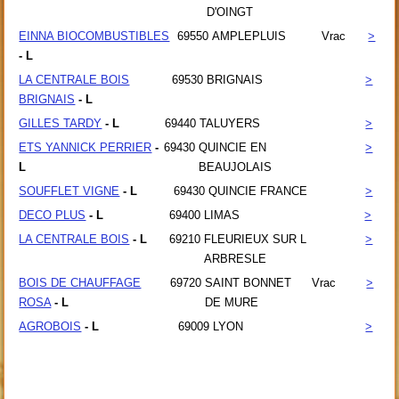
D'OINGT
EINNA BIOCOMBUSTIBLES
69550
AMPLEPLUIS
Vrac
>
- L
LA CENTRALE BOIS
69530
BRIGNAIS
>
BRIGNAIS
- L
GILLES TARDY
- L
69440
TALUYERS
>
ETS YANNICK PERRIER
-
69430
QUINCIE EN
>
L
BEAUJOLAIS
SOUFFLET VIGNE
- L
69430
QUINCIE FRANCE
>
DECO PLUS
- L
69400
LIMAS
>
LA CENTRALE BOIS
- L
69210
FLEURIEUX SUR L
>
ARBRESLE
BOIS DE CHAUFFAGE
69720
SAINT BONNET
Vrac
>
ROSA
- L
DE MURE
AGROBOIS
- L
69009
LYON
>