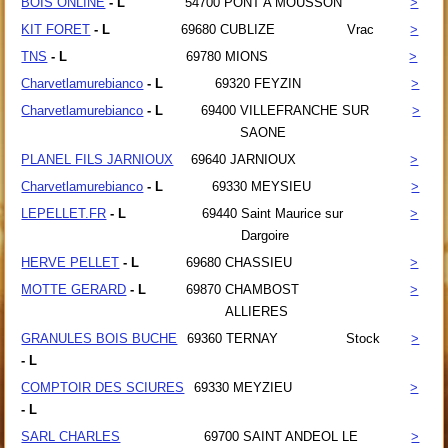
BOIS ONLINE
- L
54700
PONT A MOUSSON
>
KIT FORET
- L
69680
CUBLIZE
Vrac
>
TNS
- L
69780
MIONS
>
Charvetlamurebianco
- L
69320
FEYZIN
>
Charvetlamurebianco
- L
69400
VILLEFRANCHE SUR
>
SAONE
PLANEL FILS JARNIOUX
69640
JARNIOUX
>
Charvetlamurebianco
- L
69330
MEYSIEU
>
LEPELLET.FR
- L
69440
Saint Maurice sur
>
Dargoire
HERVE PELLET
- L
69680
CHASSIEU
>
MOTTE GERARD
- L
69870
CHAMBOST
>
ALLIERES
GRANULES BOIS BUCHE
69360
TERNAY
Stock
>
- L
COMPTOIR DES SCIURES
69330
MEYZIEU
>
- L
SARL CHARLES
69700
SAINT ANDEOL LE
>