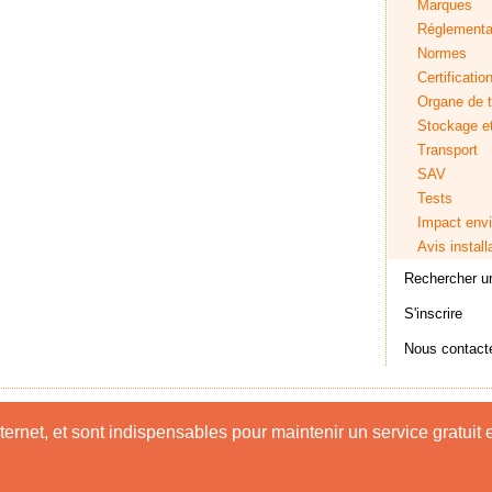
Marques
Réglementa
Normes
Certificatio
Organe de t
Stockage e
Transport
SAV
Tests
Impact env
Avis install
Rechercher un
S'inscrire
Nous contact
Accueil
|
Mentions légales
|
Contact
|
Nous rejoindre
rnet, et sont indispensables pour maintenir un service gratuit et
Copyright © 2013. All Rights Reserved.