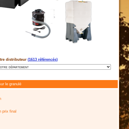
tre distributeur
(1613 référencés)
ur le granulé
n
prix final