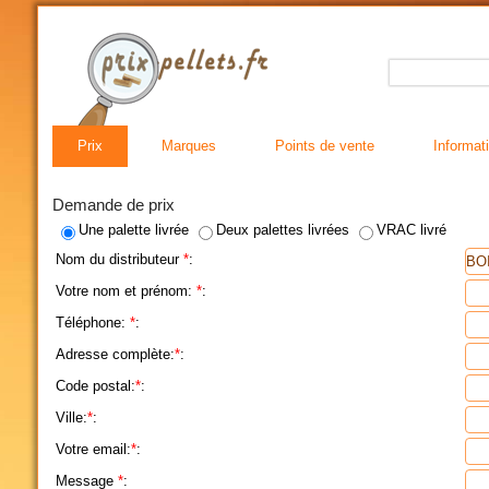
Prix
Marques
Points de vente
Informat
Demande de prix
Une palette livrée
Deux palettes livrées
VRAC livré
Nom du distributeur
*
:
Votre nom et prénom:
*
:
Téléphone:
*
:
Adresse complète:
*
:
Code postal:
*
:
Ville:
*
:
Votre email:
*
:
Message
*
: