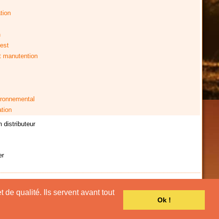
tion
n
est
t manutention
ironnemental
ation
 distributeur
er
 de qualité. Ils servent avant tout
Ok !