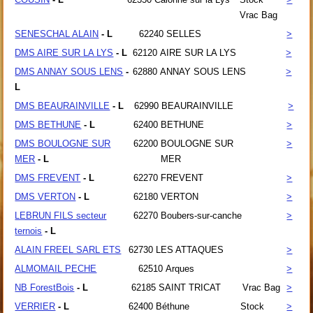
Vrac Bag
SENESCHAL ALAIN
- L
62240
SELLES
>
DMS AIRE SUR LA LYS
- L
62120
AIRE SUR LA LYS
>
DMS ANNAY SOUS LENS
-
62880
ANNAY SOUS LENS
>
L
DMS BEAURAINVILLE
- L
62990
BEAURAINVILLE
>
DMS BETHUNE
- L
62400
BETHUNE
>
DMS BOULOGNE SUR
62200
BOULOGNE SUR
>
MER
- L
MER
DMS FREVENT
- L
62270
FREVENT
>
DMS VERTON
- L
62180
VERTON
>
LEBRUN FILS secteur
62270
Boubers-sur-canche
>
ternois
- L
ALAIN FREEL SARL ETS
62730
LES ATTAQUES
>
ALMOMAIL PECHE
62510
Arques
>
NB ForestBois
- L
62185
SAINT TRICAT
Vrac Bag
>
VERRIER
- L
62400
Béthune
Stock
>