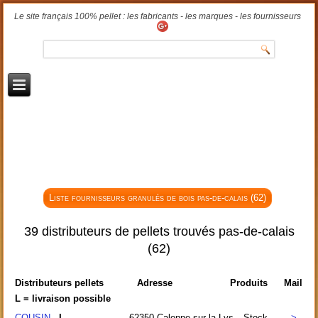
Le site français 100% pellet : les fabricants - les marques - les fournisseurs
Liste fournisseurs granulés de bois pas-de-calais (62)
39 distributeurs de pellets trouvés pas-de-calais
(62)
Distributeurs pellets
Adresse
Produits
Mail
L = livraison possible
COUSIN
- L
62350
Calonne sur la Lys
Stock
>