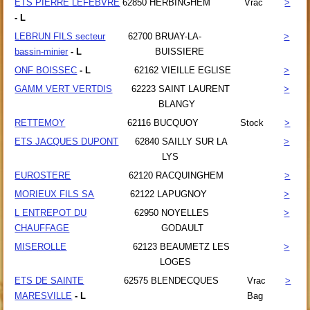
ETS PIERRE LEFEBVRE
62850
HERBINGHEM
Vrac
>
- L
LEBRUN FILS secteur
62700
BRUAY-LA-
>
bassin-minier
- L
BUISSIERE
ONF BOISSEC
- L
62162
VIEILLE EGLISE
>
GAMM VERT VERTDIS
62223
SAINT LAURENT
>
BLANGY
RETTEMOY
62116
BUCQUOY
Stock
>
ETS JACQUES DUPONT
62840
SAILLY SUR LA
>
LYS
EUROSTERE
62120
RACQUINGHEM
>
MORIEUX FILS SA
62122
LAPUGNOY
>
L ENTREPOT DU
62950
NOYELLES
>
CHAUFFAGE
GODAULT
MISEROLLE
62123
BEAUMETZ LES
>
LOGES
ETS DE SAINTE
62575
BLENDECQUES
Vrac
>
MARESVILLE
- L
Bag