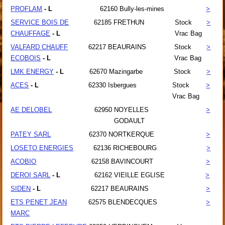
PROFLAM
- L
62160
Bully-les-mines
>
SERVICE BOIS DE
62185
FRETHUN
Stock
>
CHAUFFAGE
- L
Vrac Bag
VALFARD CHAUFF
62217
BEAURAINS
Stock
>
ECOBOIS
- L
Vrac Bag
LMK ENERGY
- L
62670
Mazingarbe
Stock
>
ACES
- L
62330
Isbergues
Stock
>
Vrac Bag
AE DELOBEL
62950
NOYELLES
>
GODAULT
PATEY SARL
62370
NORTKERQUE
>
LOSETO ENERGIES
62136
RICHEBOURG
>
ACOBIO
62158
BAVINCOURT
>
DEROI SARL
- L
62162
VIEILLE EGLISE
>
SIDEN
- L
62217
BEAURAINS
>
ETS PENET JEAN
62575
BLENDECQUES
>
MARC