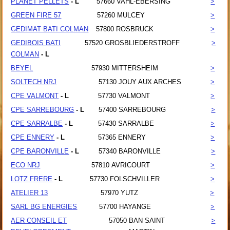
PLANET PELLETS
- L
57660
VAHL-EBERSING
>
GREEN FIRE 57
57260
MULCEY
>
GEDIMAT BATI COLMAN
57800
ROSBRUCK
>
GEDIBOIS BATI
57520
GROSBLIEDERSTROFF
>
COLMAN
- L
BEYEL
57930
MITTERSHEIM
>
SOLTECH NRJ
57130
JOUY AUX ARCHES
>
CPE VALMONT
- L
57730
VALMONT
>
CPE SARREBOURG
- L
57400
SARREBOURG
>
CPE SARRALBE
- L
57430
SARRALBE
>
CPE ENNERY
- L
57365
ENNERY
>
CPE BARONVILLE
- L
57340
BARONVILLE
>
ECO NRJ
57810
AVRICOURT
>
LOTZ FRERE
- L
57730
FOLSCHVILLER
>
ATELIER 13
57970
YUTZ
>
SARL BG ENERGIES
57700
HAYANGE
>
AER CONSEIL ET
57050
BAN SAINT
>