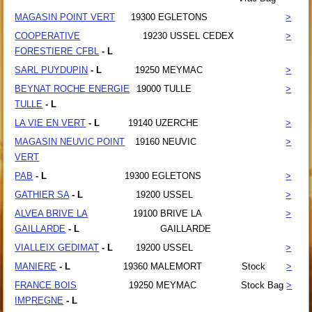
MAGASIN POINT VERT
19300
EGLETONS
>
COOPERATIVE
19230
USSEL CEDEX
>
FORESTIERE CFBL
- L
SARL PUYDUPIN
- L
19250
MEYMAC
>
BEYNAT ROCHE ENERGIE
19000
TULLE
>
TULLE
- L
LA VIE EN VERT
- L
19140
UZERCHE
>
MAGASIN NEUVIC POINT
19160
NEUVIC
>
VERT
PAB
- L
19300
EGLETONS
>
GATHIER SA
- L
19200
USSEL
>
ALVEA BRIVE LA
19100
BRIVE LA
>
GAILLARDE
- L
GAILLARDE
VIALLEIX GEDIMAT
- L
19200
USSEL
>
MANIERE
- L
19360
MALEMORT
Stock
>
FRANCE BOIS
19250
MEYMAC
Stock Bag
>
IMPREGNE
- L