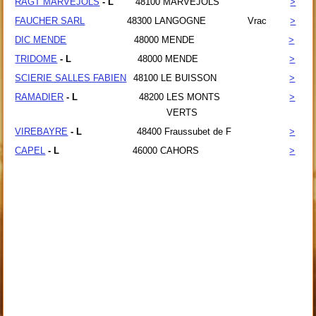
RAGT MARVEJOLS
- L
48100
MARVEJOLS
>
FAUCHER SARL
48300
LANGOGNE
Vrac
>
DIC MENDE
48000
MENDE
>
TRIDOME
- L
48000
MENDE
>
SCIERIE SALLES FABIEN
48100
LE BUISSON
>
RAMADIER
- L
48200
LES MONTS
>
VERTS
VIREBAYRE
- L
48400
Fraussubet de F
>
CAPEL
- L
46000
CAHORS
>