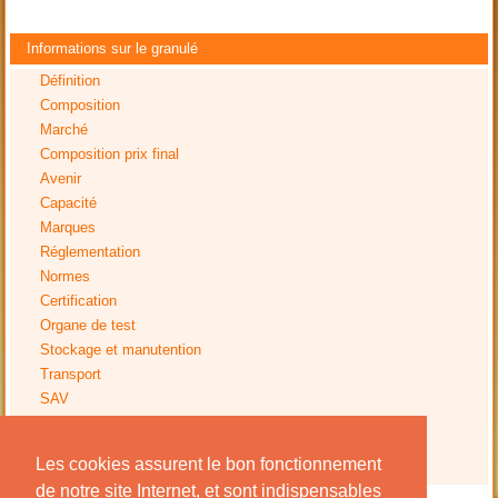
Informations sur le granulé
Définition
Composition
Marché
Composition prix final
Avenir
Capacité
Marques
Réglementation
Normes
Certification
Organe de test
Stockage et manutention
Transport
SAV
Tests
Impact environnemental
Les cookies assurent le bon fonctionnement
Avis installation
de notre site Internet, et sont indispensables