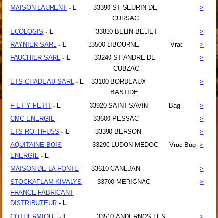
MAISON LAURENT
- L
33390
ST SEURIN DE
>
CURSAC
ECOLOGIS
- L
33830
BELIN BELIET
>
RAYNIER SARL
- L
33500
LIBOURNE
Vrac
>
FAUCHIER SARL
- L
33240
ST ANDRE DE
>
CUBZAC
ETS CHADEAU SARL
- L
33100
BORDEAUX
>
BASTIDE
F ET Y PETIT
- L
33920
SAINT-SAVIN
Bag
>
CMC ENERGIE
33600
PESSAC
>
ETS ROTHFUSS
- L
33390
BERSON
>
AQUITAINE BOIS
33290
LUDON MEDOC
Vrac Bag
>
ENERGIE
- L
MAISON DE LA FONTE
33610
CANEJAN
>
STOCKAFLAM KIVALYS
33700
MERIGNAC
>
FRANCE FABRICANT
DISTRIBUTEUR
- L
COTHERMIQUE
- L
33510
ANDERNOS LES
>