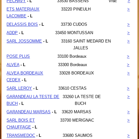
PECHAVY
- L
33530
BASSENS
Vrac
>
ETS MATERIAUX
33220
PINEULH
>
LACOMBE
- L
DELASSIS BOIS
- L
33730
CUDOS
>
ADDP
- L
33450
MONTUSSAN
>
SARL JOSSOMME
- L
33160
SAINT MEDARD EN
>
JALLES
POSE PLUS
33100
Bordeaux
>
ALVEA
- L
33300
Bordeaux
>
ALVEA BORDEAUX
33028
BORDEAUX
>
CEDEX
- L
SARL LEROY
- L
33610
CESTAS
>
GARANDEAU LA TESTE DE
33260
LA TESTE DE
>
BUCH
- L
BUCH
GARANDEAU MARSAS
- L
33620
MARSAS
>
SARL BOIS ET
33700
MERIGNAC
>
CHAUFFAGE
- L
TRANSMEDOC
- L
33680
SAUMOS
>