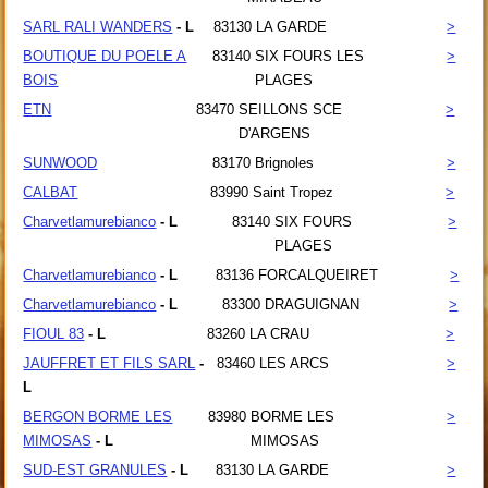
SARL RALI WANDERS
- L
83130
LA GARDE
>
BOUTIQUE DU POELE A
83140
SIX FOURS LES
>
BOIS
PLAGES
ETN
83470
SEILLONS SCE
>
D'ARGENS
SUNWOOD
83170
Brignoles
>
CALBAT
83990
Saint Tropez
>
Charvetlamurebianco
- L
83140
SIX FOURS
>
PLAGES
Charvetlamurebianco
- L
83136
FORCALQUEIRET
>
Charvetlamurebianco
- L
83300
DRAGUIGNAN
>
FIOUL 83
- L
83260
LA CRAU
>
JAUFFRET ET FILS SARL
-
83460
LES ARCS
>
L
BERGON BORME LES
83980
BORME LES
>
MIMOSAS
- L
MIMOSAS
SUD-EST GRANULES
- L
83130
LA GARDE
>